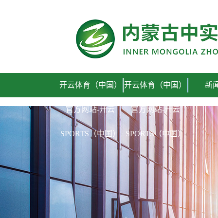
开云体育（中国）官方网站
开云体育（中国）
开云体育（中国）
新
官方网站-开云
官方网站-开云
SPORTS（中国）
SPORTS（中国）