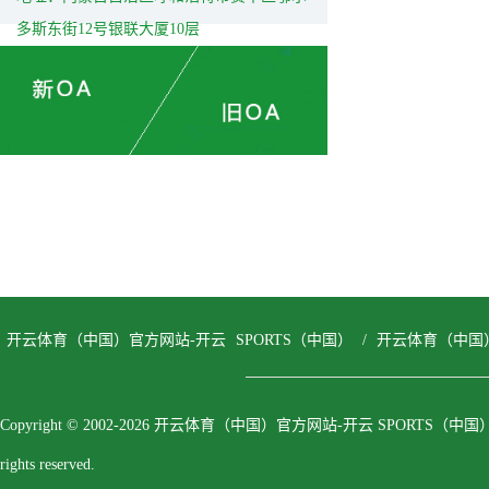
多斯东街12号银联大厦10层
开云体育（中国）官方网站-开云 SPORTS（中国）
/
开云体育（中国）
Copyright © 2002-2026 开云体育（中国）官方网站-开云 SPORTS（中国） 
rights reserved.