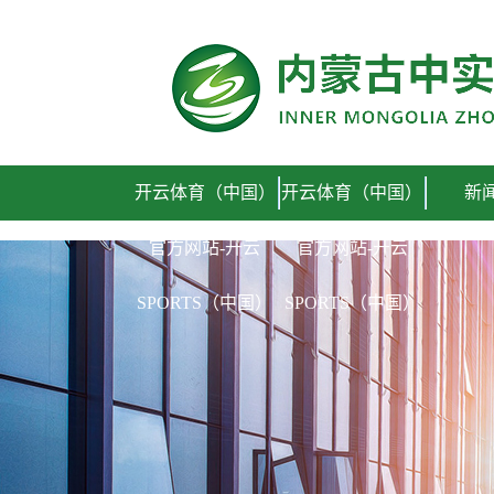
开云体育（中国）官方网站
开云体育（中国）
开云体育（中国）
新
官方网站-开云
官方网站-开云
SPORTS（中国）
SPORTS（中国）