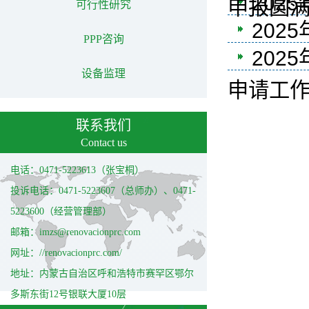
202
申报圆
可行性研究
202
PPP咨询
20
设备监理
申请工
联系我们
Contact us
电话：0471-5223613（张宝桐）
投诉电话：0471-5223607（总师办）、0471-
5223600（经营管理部）
邮箱：imzs@renovacionprc.com
网址：//renovacionprc.com/
地址：内蒙古自治区呼和浩特市赛罕区鄂尔
多斯东街12号银联大厦10层