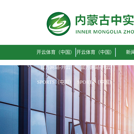
开云体育（中国）官方网站
开云体育（中国）
开云体育（中国）
新
官方网站-开云
官方网站-开云
SPORTS（中国）
SPORTS（中国）