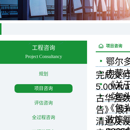
项目咨询
工程咨询
Project Consultancy
鄂尔
内蒙
完成交
规划
《关
5.00
项目咨询
《包
古华强
评估咨询
《包
告》 顺
全过程咨询
政策
清运及