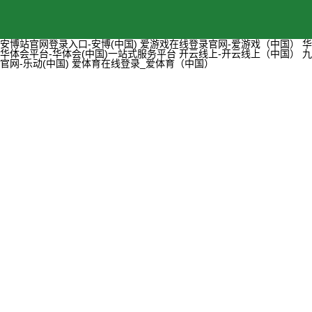
安博站官网登录入口-安博(中国)
爱游戏在线登录官网-爱游戏（中国）
华
华体会平台-华体会(中国)一站式服务平台
开云线上-开云线上（中国）
九
官网-乐动(中国)
爱体育在线登录_爱体育（中国）