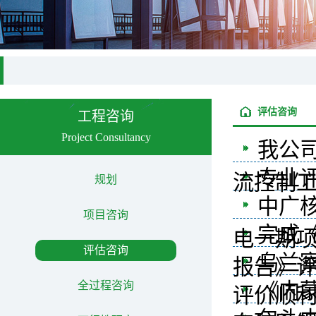
评估咨询
工程咨询
Project Consultancy
我公
专业
流控制工
规划
中广
项目咨询
完成
电一期
评估咨询
乌兰
报告》
全过程咨询
《内
评价顺