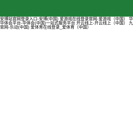
安博站官网登录入口-安博(中国)
爱游戏在线登录官网-爱游戏（中国）
华
华体会平台-华体会(中国)一站式服务平台
开云线上-开云线上（中国）
九
官网-乐动(中国)
爱体育在线登录_爱体育（中国）