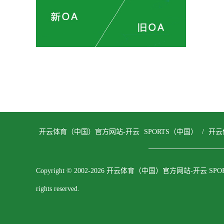
开云体育（中国）官方网站-开云 SPORTS（中国）
/
开云
Copyright © 2002-2026 开云体育（中国）官方网站-开云 SPO
rights reserved.