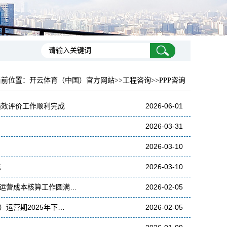
当前位置：
开云体育（中国）官方网站
>>工程咨询>>PPP咨询
绩效评价工作顺利完成
2026-06-01
2026-03-31
2026-03-10
成
2026-03-10
的运营成本核算工作圆满…
2026-02-05
）运营期2025年下…
2026-02-05