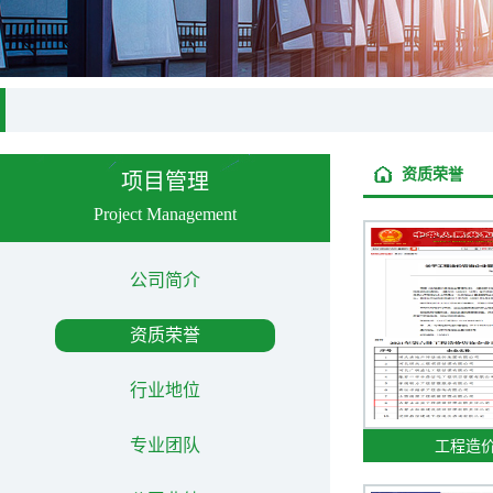
资质荣誉
项目管理
Project Management
公司简介
资质荣誉
行业地位
专业团队
工程造