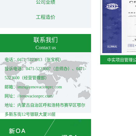
公司业绩
工程造价
联系我们
Contact us
电话：0471-5223613（张宝桐）
中实项目管理
投诉电话：0471-5223607（总师办）、0471-
5223600（经营管理部）
邮箱：imzs@renovacionprc.com
网址：//renovacionprc.com/
地址：内蒙古自治区呼和浩特市赛罕区鄂尔
多斯东街12号银联大厦10层