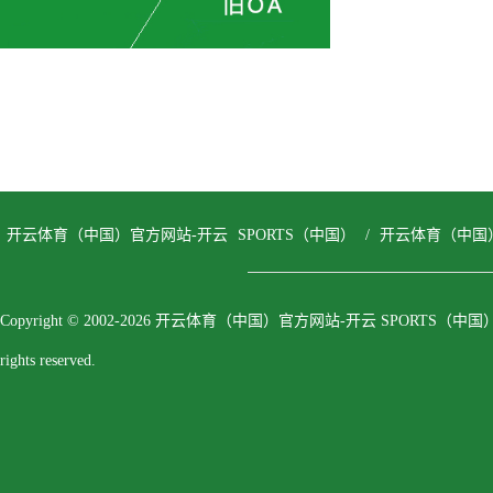
开云体育（中国）官方网站-开云 SPORTS（中国）
/
开云体育（中国）
Copyright © 2002-2026 开云体育（中国）官方网站-开云 SPORTS（中国） 
rights reserved.