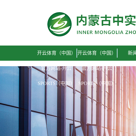
开云体育（中国）官方网站
开云体育（中国）
开云体育（中国）
新
官方网站-开云
官方网站-开云
SPORTS（中国）
SPORTS（中国）