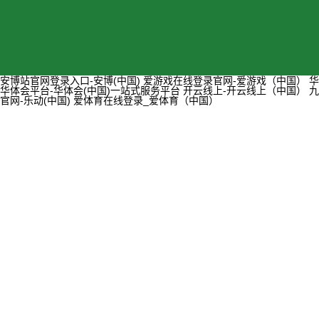
安博站官网登录入口-安博(中国)
爱游戏在线登录官网-爱游戏（中国）
华
华体会平台-华体会(中国)一站式服务平台
开云线上-开云线上（中国）
九
官网-乐动(中国)
爱体育在线登录_爱体育（中国）