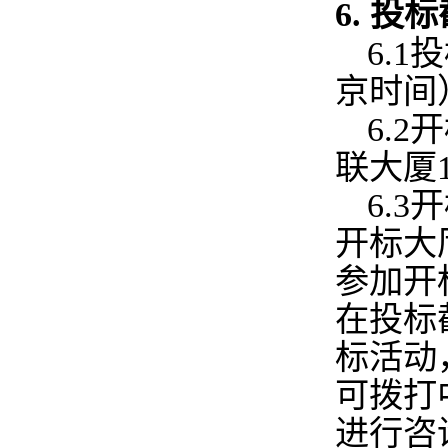
6.
投标
6.1
投
京时间
6.2
开
联大厦
6.3
开
开标大厅
参加开
在投标
标活动
可拨打中
进行咨