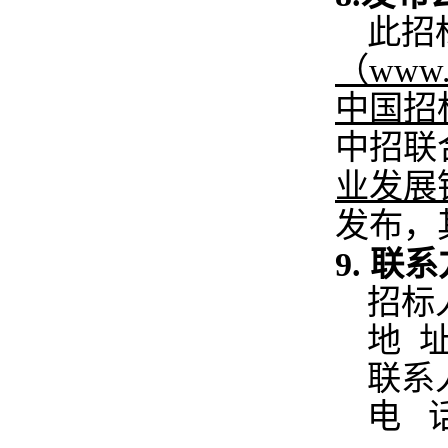
此招
（
www.
中国招
中招联
业发展
发布，
9.
联系
招标
地 
联系
电 话：