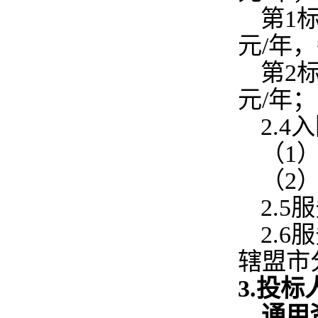
第1
元/年
，
第2
元/年；
2.4
入
（
1
（
2
2.5
服
2.6
服
辖盟市
3.
投标
通用