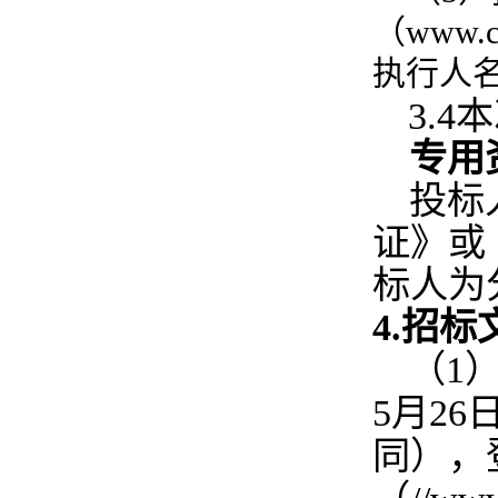
（www.
执行人
3.4
本
专用
投标
证》或
标人为
4.
招标
（
1
5
月
26
同），