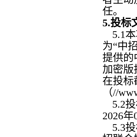
任。
5.
投标
5.1
本
为“
中招
提供的
加密版
在投标
（//www
5
.
2
投
202
6
年
5.3
投