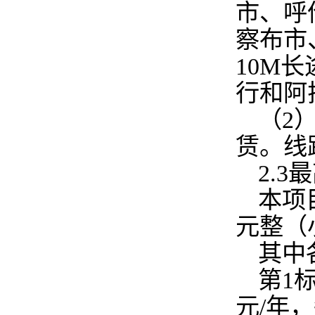
市、呼
察布市
10M
行和阿
（2
赁。线
2.3
最
本项
元整（小
其中
第1
元/年
，