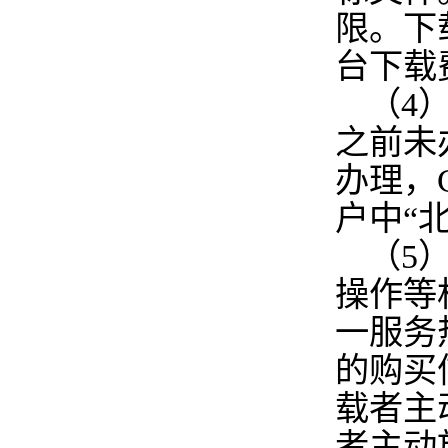
限。下
台下载
（4
之前未
办理，
户中“北
（5
操作等
一服务热
的购买
载者主
者主动