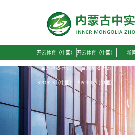
开云体育（中国）官方网站
开云体育（中国）
开云体育（中国）
新
官方网站-开云
官方网站-开云
SPORTS（中国）
SPORTS（中国）