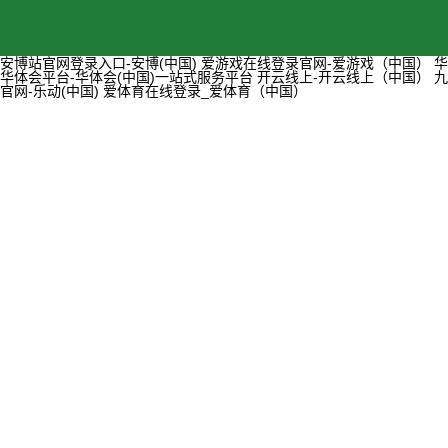
安博站官网登录入口-安博(中国)
爱游戏在线登录官网-爱游戏（中国）
华
华体会平台-华体会(中国)一站式服务平台
开云线上-开云线上（中国）
九
官网-乐动(中国)
爱体育在线登录_爱体育（中国）