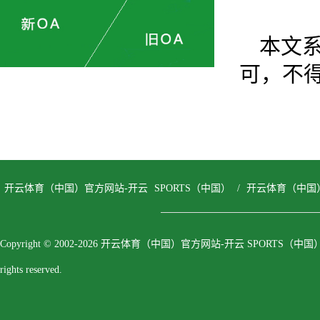
本文
可，不
开云体育（中国）官方网站-开云 SPORTS（中国）
/
开云体育（中国）
Copyright © 2002-2026 开云体育（中国）官方网站-开云 SPORTS（中国） 
rights reserved.