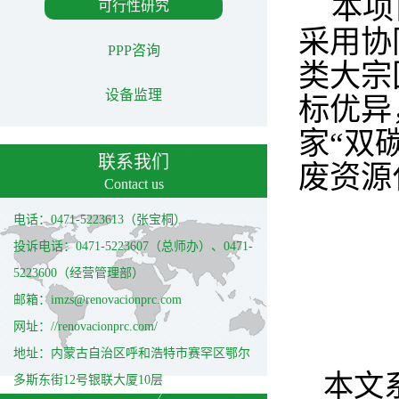
本项
可行性研究
采用协
PPP咨询
类大宗
设备监理
标优异
家“双
联系我们
废资源
Contact us
电话：0471-5223613（张宝桐）
投诉电话：0471-5223607（总师办）、0471-
5223600（经营管理部）
邮箱：imzs@renovacionprc.com
网址：//renovacionprc.com/
地址：内蒙古自治区呼和浩特市赛罕区鄂尔
本文
多斯东街12号银联大厦10层