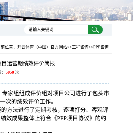
当前位置：
开云体育（中国）官方网站
>>工程咨询>>PPP咨询
项目运营期绩效评价简报
量：
5058
次
司、专家组组成评价组对项目公司进行了包头市
第一次的绩效评价工作。
谈的方法进行了定期考核，逐项打分、客观评
期绩效成果整体上符合《
PPP
项目协议》的约