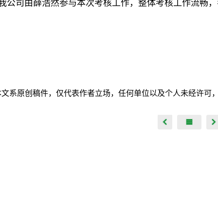
我公司由薛浩然参与本次考核工作，整体考核工作流畅，
本文系原创稿件，仅代表作者立场，任何单位以及个人未经许可