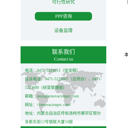
可行性研究
PPP咨询
设备监理
联系我们
Contact us
电话：0471-5223613（张宝桐）
投诉电话：0471-5223607（总师办）、0471-
5223600（经营管理部）
邮箱：imzs@renovacionprc.com
网址：//renovacionprc.com/
地址：内蒙古自治区呼和浩特市赛罕区鄂尔
多斯东街12号银联大厦10层