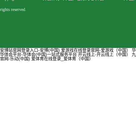
rights reserved.
安博站官网登录入口-安博(中国)
爱游戏在线登录官网-爱游戏（中国）
华
华体会平台-华体会(中国)一站式服务平台
开云线上-开云线上（中国）
九
官网-乐动(中国)
爱体育在线登录_爱体育（中国）