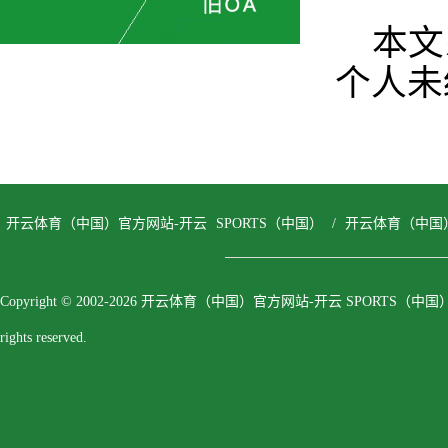
本文
个人未
开云体育（中国）官方网站-开云 SPORTS（中国）
/
开云体育（中国）
Copyright © 2002-2026 开云体育（中国）官方网站-开云 SPORTS（中国） 
rights reserved.