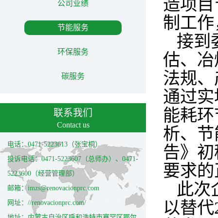
造项目
公司业绩
制工作
节能服务
接到
环保服务
估、冶
法规、
碳服务
通过实
能耗环
联系我们
Contact us
析、节
电话：0471-5223613（张宝桐）
告》初
投诉电话：0471-5223607（总师办）、0471-
要求的
5223600（经营管理部）
此次
邮箱：imzs@renovacionprc.com
以替代
网址：//renovacionprc.com/
地址：内蒙古自治区呼和浩特市赛罕区鄂尔