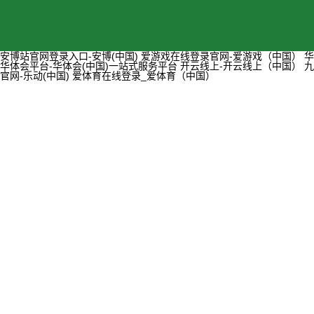
安博站官网登录入口-安博(中国)
爱游戏在线登录官网-爱游戏（中国）
华
华体会平台-华体会(中国)一站式服务平台
开云线上-开云线上（中国）
九
官网-乐动(中国)
爱体育在线登录_爱体育（中国）