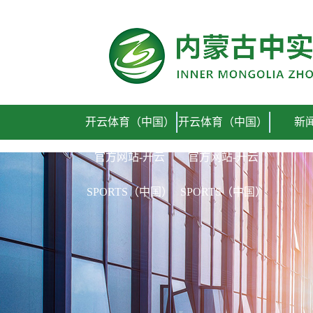
开云体育（中国）官方网站
开云体育（中国）
开云体育（中国）
新
官方网站-开云
官方网站-开云
SPORTS（中国）
SPORTS（中国）