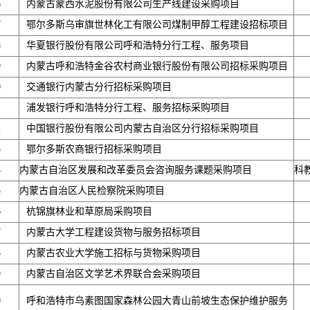
6
内蒙古蒙西水泥股份有限公司生产线建设采购项目
7
鄂尔多斯乌审旗世林化工有限公司煤制甲醇工程建设招标项目
8
华夏银行股份有限公司呼和浩特分行工程、服务项目
9
内蒙古呼和浩特金谷农村商业银行股份有限公司招标采购项目
0
交通银行内蒙古分行招标采购项目
1
浦发银行呼和浩特分行工程、服务招标采购项目
2
中国银行股份有限公司内蒙古自治区分行招标采购项目
3
鄂尔多斯农商银行招标采购项目
4
内蒙古自治区发展和改革委员会咨询服务课题采购项目
科
5
内蒙古自治区人民检察院采购项目
6
杭锦旗林业和草原局采购项目
7
内蒙古大学工程建设货物与服务招标项目
8
内蒙古农业大学施工招标与货物采购项目
9
内蒙古自治区文学艺术界联合会采购项目
0
呼和浩特市乌素图国家森林公园大青山前坡生态保护维护服务