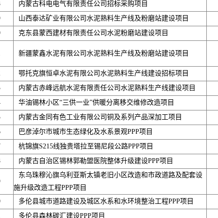
8
内蒙古科电电气有限责任公司招标采购项目
9
山西泰达矿业有限公司水泥熟料生产线及粉磨站建设项目
0
克东县蒙西建材有限责任公司水泥粉磨站建设项目
1
新疆蒙鑫水泥有限公司水泥熟料生产线及粉磨站建设项目
2
鄂托克旗恒卓水泥有限公司水泥熟料生产线建设招标项目
3
内蒙古赤峰远航水泥有限责任公司水泥熟料生产线建设项目
4
华油锡林小区“三供一业”供暖分离移交维修改造项目
5
内蒙古金同有色工业有限公司铜及系列产品深加工项目
6
巴彦淖尔市城市生态绿化及水系景观PPP项目
7
杭锦旗S215线独贵塔拉至锡尼段公路PPP项目
8
内蒙古自治区锡林郭勒盟医院整体升级建设PPP项目
东乌珠穆沁旗乌利亚斯太镇老旧小区改造和市政道路及配套设
9
施升级改造工程PPP项目
0
多伦县城市道路建设及城区水系和水环境整治工程PPP项目
1
多伦县森林碳汇建设PPP项目