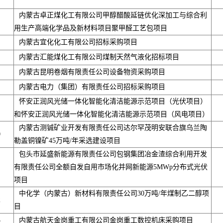
内蒙古卓正煤化工有限公司甲醇醋酸延链优化深加工与综合利
用生产高端化学品及新材料项目聚甲醛工艺包项目
内蒙古宜化化工有限公司招标采购项目
内蒙古汇能煤化工有限公司煤制天然气液化招标项目
内蒙古昆明卷烟有限责任公司设备物资采购项目
内蒙古电力（集团）有限责任公司招标采购项目
怀安正润风光储一体化智能化清洁能源示范项目（光伏项目）
和怀安正润风光储一体化智能化清洁能源示范项目（风电项目）
内蒙古测铖矿业开发有限责任公司达尔罕茂明安联合旗乌兰陶
0
勒盖铜镍矿45万吨/年采选建设项目
包头市延盛新能源有限责任公司包钢集团冶金渣综合利用开发
有限责任公司全额自发自用市场化并网新能源5MWp分布式光伏
项目
中化学（内蒙古）新材料有限责任公司30万吨/年煤制乙二醇项
2
目
3
内蒙古航天金岗重工有限公司金岗重工数控机床采购项目