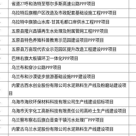
4
省道27呼和浩特至鄂尔多斯高速公路PPP项目
5
乌拉特后旗棚户区改造及市政配套基础设施工程PPP项目
6
乌拉特中旗狼山水库-甘其毛都口岸供水工程PPP项目
7
五原县隆兴昌镇再生水处理及附属管网工程PPP项目
8
五原县特色养殖科普教育示范园建设项目PPP项目
9
五原县万亩现代农业示范园区提升改造工程建设PPP项目
0
巴林右旗大板镇环卫一体化PPP项目
1
乌兰布和穿沙公路PPP项目
2
乌兰布和沙漠徒步旅游基础设施PPP建设项目
内蒙古西水创业股份有限公司水泥熟料生产线及粉磨站建设项
3
目
4
乌海市海欣环保材料科技有限公司生产线建设招标项目
5
乌海市天宇化工高新科技有限责任公司高岭土生产线建设项目
6
乌兰察布察右后旗白音查干镇污水处理厂PPP项目
7
内蒙古乌兰水泥股份有限公司水泥熟料生产线建设项目