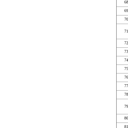
6
6
7
7
7
7
7
7
7
7
7
7
8
8