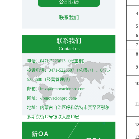
公司业绩
4
联系我们
5
6
联系我们
7
Contact us
8
电话：0471-5223613（张宝桐）
9
投诉电话：0471-5223607（总师办）、0471-
5223600（经营管理部）
1
邮箱：imzs@renovacionprc.com
网址：//renovacionprc.com/
11
地址：内蒙古自治区呼和浩特市赛罕区鄂尔
多斯东街12号银联大厦10层
1
1