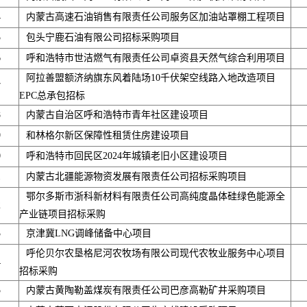
4
内蒙古高速石油销售有限责任公司服务区加油站罩棚工程项目
5
包头宁鹿石油有限公司招标采购项目
6
呼和浩特市世洁燃气有限责任公司卓资县天然气综合利用项目
阿拉善盟额济纳旗东风着陆场10千伏架空线路入地改造项目
7
EPC总承包招标
8
内蒙古自治区呼和浩特市青年社区建设项目
9
和林格尔新区保障性租赁住房建设项目
0
呼和浩特市回民区2024年城镇老旧小区建设项目
1
内蒙古北疆能源物资发展有限责任公司招标采购项目
鄂尔多斯市浙科新材料有限责任公司高纯度晶体硅绿色能源全
2
产业链项目招标采购
3
京津冀LNG调峰储备中心项目
呼伦贝尔农垦格尼河农牧场有限公司现代农牧业服务中心项目
4
招标采购
5
内蒙古黄陶勒盖煤炭有限责任公司巴彦高勒矿井采购项目