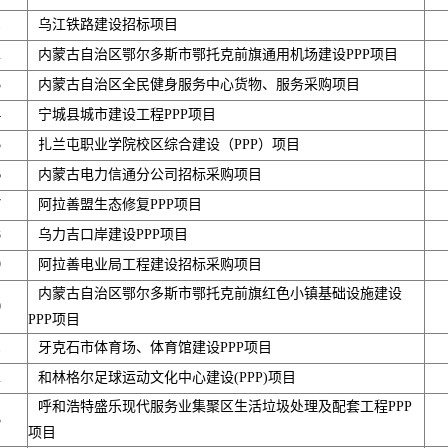
1
乌江铁路建设招标项目
2
内蒙古自治区鄂尔多斯市鄂托克前旗通用机场建设PPP项目
3
内蒙古自治区全民健身服务中心货物、服务采购项目
4
宁城县城市建设工程PPP项目
5
扎兰屯职业学院校区综合建设（PPP）项目
6
内蒙古电力信通分公司招标采购项目
7
阿拉善盟生态修复PPP项目
8
乌力吉口岸建设PPP项目
9
阿拉善电业局工程建设招标采购项目
内蒙古自治区鄂尔多斯市鄂托克前旗红色小镇基础设施建设
0
PPP项目
1
牙克石市体育场、体育馆建设PPP项目
2
和林格尔足球运动文化中心建设(PPP)项目
呼和浩特盛乐现代服务业集聚区生活垃圾处理及配套工程PPP
3
项目