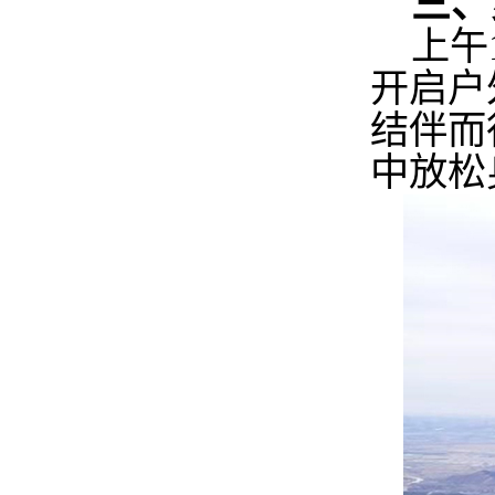
三、
上午
开启户
结伴而
中放松