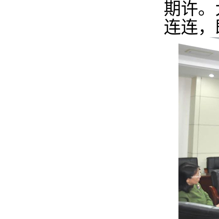
期许。
连连，