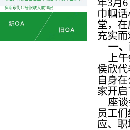
年3月
多斯东街12号银联大厦10层
巾帼话
堂，在
充实而
一、
上午
侯欣代
自身在
家开启
座谈
员工们
应、职